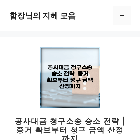
컨
텐
함장님의 지혜 모음
메
츠
로
뉴
건
너
뛰
기
공사대금 청구소송 승소 전략 |
증거 확보부터 청구 금액 산정
까지