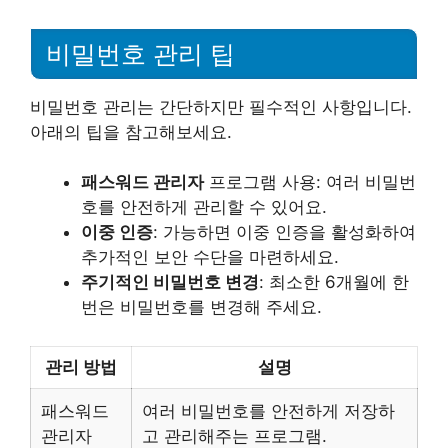
비밀번호 관리 팁
비밀번호 관리는 간단하지만 필수적인 사항입니다.
아래의 팁을 참고해보세요.
패스워드 관리자
프로그램 사용: 여러 비밀번
호를 안전하게 관리할 수 있어요.
이중 인증
: 가능하면 이중 인증을 활성화하여
추가적인 보안 수단을 마련하세요.
주기적인 비밀번호 변경
: 최소한 6개월에 한
번은 비밀번호를 변경해 주세요.
관리 방법
설명
패스워드
여러 비밀번호를 안전하게 저장하
관리자
고 관리해주는 프로그램.