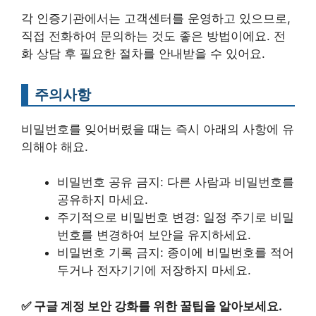
각 인증기관에서는 고객센터를 운영하고 있으므로,
직접 전화하여 문의하는 것도 좋은 방법이에요. 전
화 상담 후 필요한 절차를 안내받을 수 있어요.
주의사항
비밀번호를 잊어버렸을 때는 즉시 아래의 사항에 유
의해야 해요.
비밀번호 공유 금지: 다른 사람과 비밀번호를
공유하지 마세요.
주기적으로 비밀번호 변경: 일정 주기로 비밀
번호를 변경하여 보안을 유지하세요.
비밀번호 기록 금지: 종이에 비밀번호를 적어
두거나 전자기기에 저장하지 마세요.
✅
구글 계정 보안 강화를 위한 꿀팁을 알아보세요.