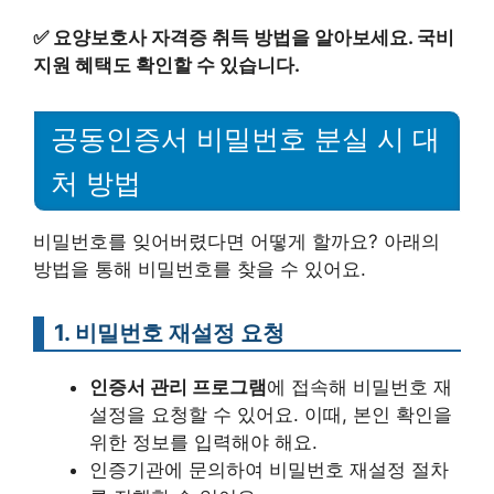
✅
요양보호사 자격증 취득 방법을 알아보세요. 국비
지원 혜택도 확인할 수 있습니다.
공동인증서 비밀번호 분실 시 대
처 방법
비밀번호를 잊어버렸다면 어떻게 할까요? 아래의
방법을 통해 비밀번호를 찾을 수 있어요.
1. 비밀번호 재설정 요청
인증서 관리 프로그램
에 접속해 비밀번호 재
설정을 요청할 수 있어요. 이때, 본인 확인을
위한 정보를 입력해야 해요.
인증기관에 문의하여 비밀번호 재설정 절차