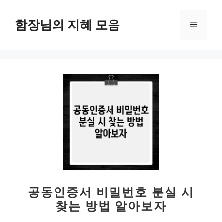
컨
텐
함장님의 지혜 모음
메
츠
로
뉴
건
너
뛰
기
공동인증서 비밀번호 분실 시
찾는 방법 알아보자