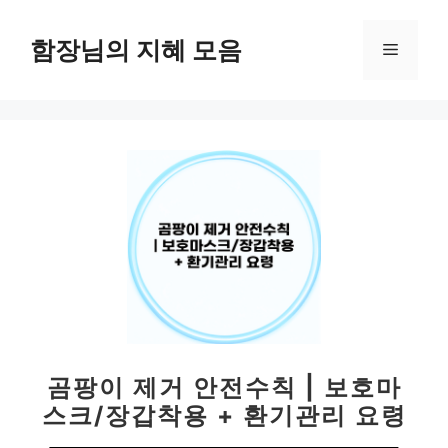
컨
텐
함장님의 지혜 모음
메
츠
로
뉴
건
너
뛰
기
곰팡이 제거 안전수칙 | 보호마
스크/장갑착용 + 환기관리 요령