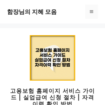
컨
텐
함장님의 지혜 모음
메
츠
로
뉴
건
너
뛰
기
고용보험 홈페이지 서비스 가이
드 | 실업급여 신청 절차 | 자격
이력 확인 방법