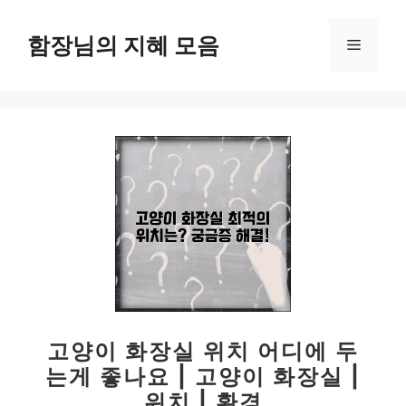
컨
텐
함장님의 지혜 모음
메
츠
로
뉴
건
너
뛰
기
고양이 화장실 위치 어디에 두
는게 좋나요 | 고양이 화장실 |
위치 | 환경