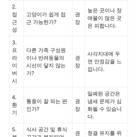
2.
높은 곳이나 장
접
고양이가 쉽게 접
권
애물이 많은 곳
근
근 가능한가?
장
은 피합니다.
성
3.
프
다른 가족 구성원
사각지대에 두
라
이나 반려동물의
권
면 안정감을 느
이
시선이 닿지 않는
장
낍니다.
버
가?
시
밀폐된 공간은
4.
통풍이 잘 되는 편
권
냄새 문제가 심
환
인가?
장
화될 수 있습니
기
다.
5.
식사 공간 및 휴식
권
청결 유지를 위