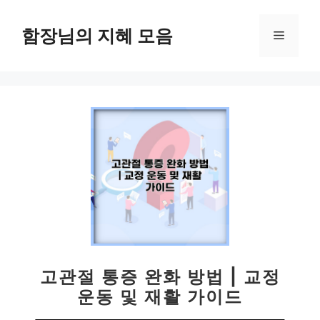
컨
텐
함장님의 지혜 모음
메
츠
로
뉴
건
너
뛰
기
고관절 통증 완화 방법 | 교정
운동 및 재활 가이드