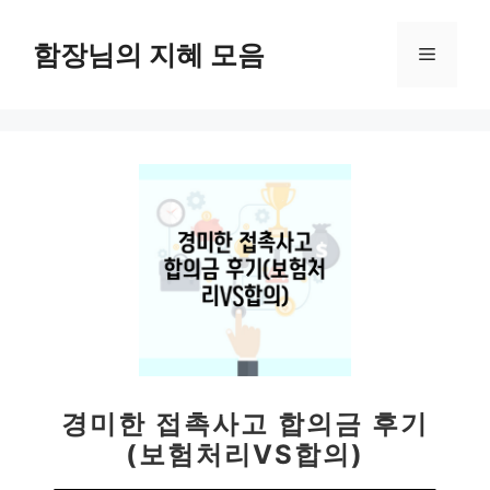
컨
텐
함장님의 지혜 모음
메
츠
로
뉴
건
너
뛰
기
경미한 접촉사고 합의금 후기
(보험처리VS합의)