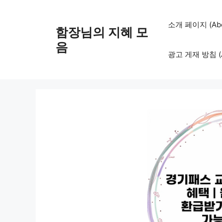
컨
텐
소개 페이지 (Abo
함장님의 지혜 모
츠
로
음
광고 게재 방침 (Adv
건
너
뛰
기