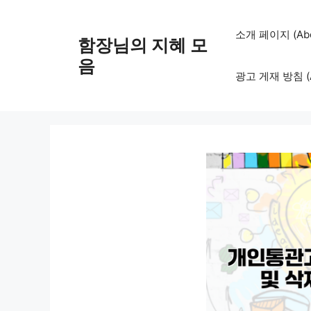
컨
텐
소개 페이지 (Abo
함장님의 지혜 모
츠
로
음
광고 게재 방침 (Adv
건
너
뛰
기