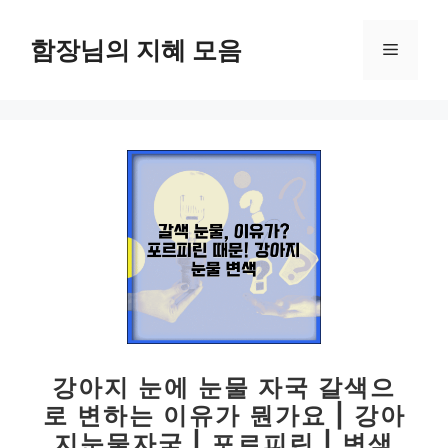
컨
텐
함장님의 지혜 모음
메
츠
로
뉴
건
너
뛰
기
강아지 눈에 눈물 자국 갈색으
로 변하는 이유가 뭔가요 | 강아
지눈물자국 | 포르피린 | 변색