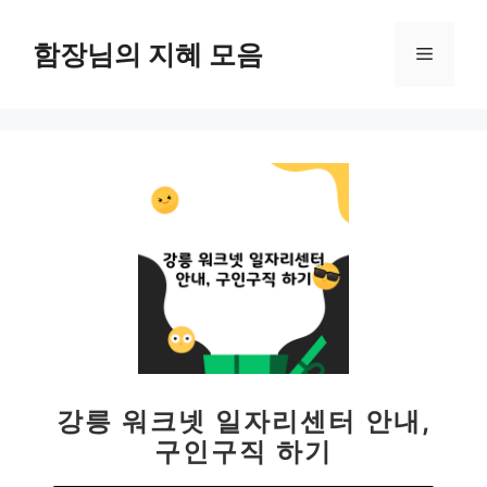
컨
텐
함장님의 지혜 모음
메
츠
로
뉴
건
너
뛰
기
강릉 워크넷 일자리센터 안내,
구인구직 하기