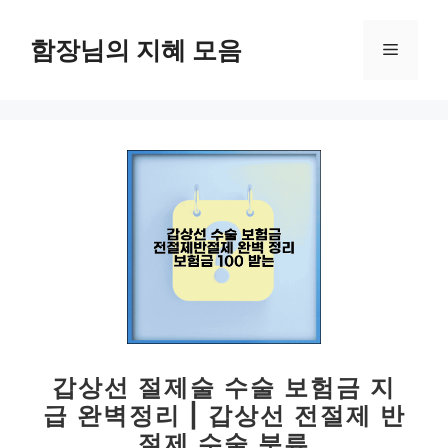
컨
텐
함장님의 지혜 모음
메
츠
로
뉴
건
너
뛰
기
갑상선 절제술 수술 보험금 지
급 완벽정리 | 갑상선 전절제 반
절제 수술 분류