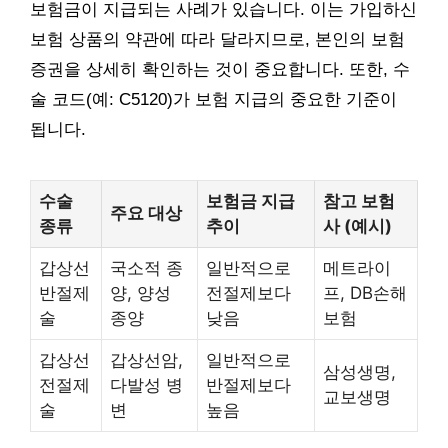
보험금이 지급되는 사례가 있습니다. 이는 가입하신
보험 상품의 약관에 따라 달라지므로, 본인의 보험
증권을 상세히 확인하는 것이 중요합니다. 또한, 수
술 코드(예: C5120)가 보험 지급의 중요한 기준이
됩니다.
수술
보험금 지급
참고 보험
주요 대상
종류
추이
사 (예시)
갑상선
국소적 종
일반적으로
메트라이
반절제
양, 양성
전절제보다
프, DB손해
술
종양
낮음
보험
갑상선
갑상선암,
일반적으로
삼성생명,
전절제
다발성 병
반절제보다
교보생명
술
변
높음