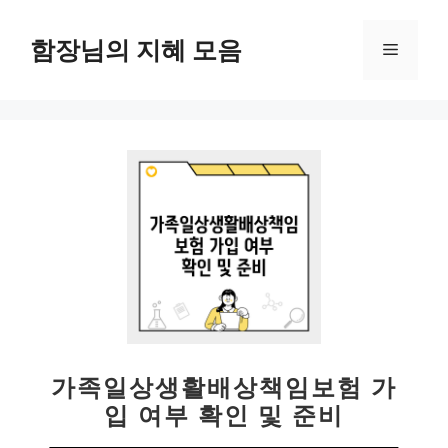
컨
텐
함장님의 지혜 모음
메
츠
로
뉴
건
너
뛰
기
가족일상생활배상책임보험 가
입 여부 확인 및 준비