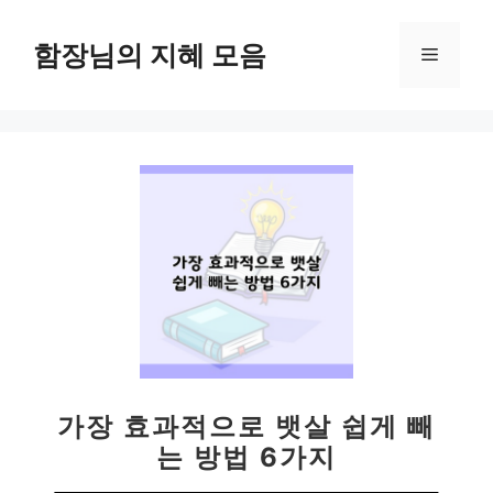
컨
텐
함장님의 지혜 모음
메
츠
로
뉴
건
너
뛰
기
가장 효과적으로 뱃살 쉽게 빼
는 방법 6가지